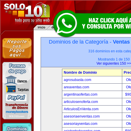
Dominios de la Categoría -
Ventas
316 dominios en esta categ
Mostrando 1 de 150
Ver siguientes 150 >>
Nombre de Dominio
Prec
agrosubasta.com
Ofe
areaventas.com
Ofe
argentinaofertas.com
$9
articulosenoferta.com
Ofe
ArticulosEnVenta.com
Ofe
asesoriaenventas.com
Ofe
asesoriayventas.com
Ofe