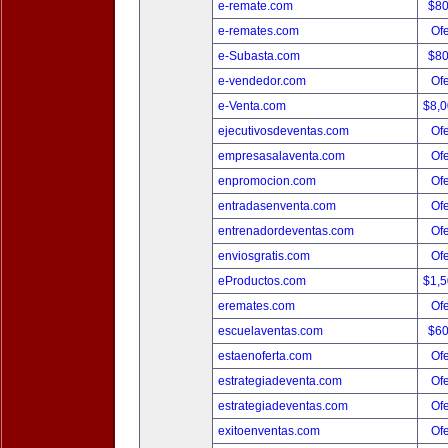
e-remate.com
$8
e-remates.com
Ofe
e-Subasta.com
$8
e-vendedor.com
Ofe
e-Venta.com
$8,
ejecutivosdeventas.com
Ofe
empresasalaventa.com
Ofe
enpromocion.com
Ofe
entradasenventa.com
Ofe
entrenadordeventas.com
Ofe
enviosgratis.com
Ofe
eProductos.com
$1,
eremates.com
Ofe
escuelaventas.com
$6
estaenoferta.com
Ofe
estrategiadeventa.com
Ofe
estrategiadeventas.com
Ofe
exitoenventas.com
Ofe