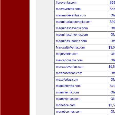
libreventa.com
$9
macroventas.com
$5
manualdeventas.com
Ofe
maquinariasenventa.com
$9
maquinasdeventa.com
Ofe
maquinasenventa.com
Ofe
maquinasusadas.com
Ofe
MarcasEnVenta.com
$3,
mejorventa.com
Ofe
mercadoventa.com
Ofe
mercadoventas.com
$9,
mexicoofertas.com
Ofe
mexofertas.com
Ofe
miamiofertas.com
$7
miamiventa.com
Ofe
miamiventas.com
Ofe
monetice.com
$3,
moneticemos.com
Ofe