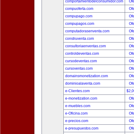
comportamientodelconsumidor.com
Ofe
compuoferta.com
Ofe
compupago.com
Ofe
compupagos.com
Ofe
computadorasenventa.com
Ofe
construventa.com
Ofe
consultoriaenventas.com
Ofe
controldeventas.com
Ofe
cursodeventas.com
Ofe
cursoventas.com
Ofe
domainsmonetization.com
Ofe
dominioalaventa.com
Ofe
e-Clientes.com
$2,
e-monetization.com
Ofe
e-muebles.com
Ofe
e-Oficina.com
Ofe
e-precios.com
Ofe
e-presupuestos.com
Ofe