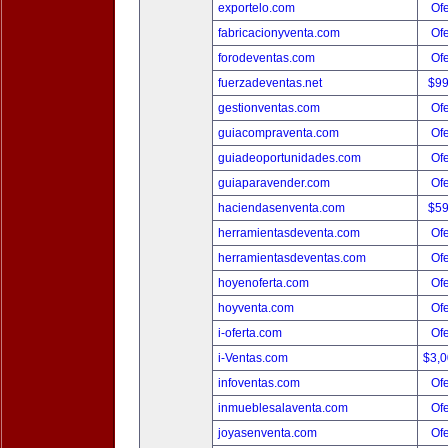
exportelo.com
Ofe
fabricacionyventa.com
Ofe
forodeventas.com
Ofe
fuerzadeventas.net
$9
gestionventas.com
Ofe
guiacompraventa.com
Ofe
guiadeoportunidades.com
Ofe
guiaparavender.com
Ofe
haciendasenventa.com
$5
herramientasdeventa.com
Ofe
herramientasdeventas.com
Ofe
hoyenoferta.com
Ofe
hoyventa.com
Ofe
i-oferta.com
Ofe
i-Ventas.com
$3,
infoventas.com
Ofe
inmueblesalaventa.com
Ofe
joyasenventa.com
Ofe