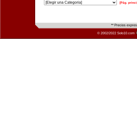
[Pág. princi
** Precios expre
© 2002/2022 Solo10.com