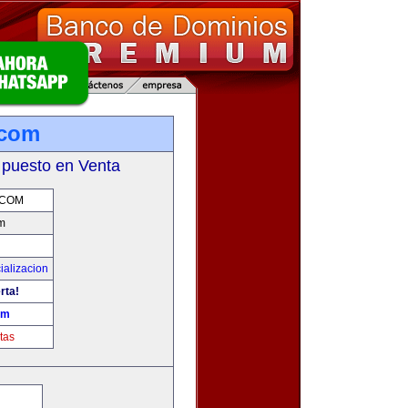
com
 puesto en Venta
.COM
m
ializacion
rta!
om
tas