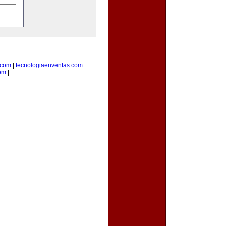
.com
|
tecnologiaenventas.com
om
|