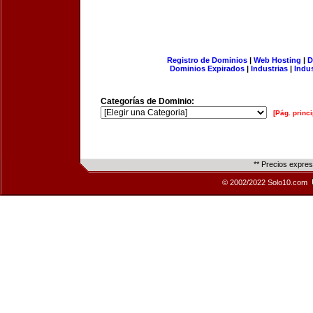
Registro de Dominios
|
Web Hosting
|
D
Dominios Expirados
|
Industrias
|
Indu
Categorías de Dominio:
[Pág. princi
** Precios expre
© 2002/2022 Solo10.com