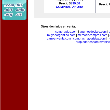
COMPRAR AHORA
Precio $
899.00
Precio 
COMPRAR AHORA
Otros dominios en venta:
compraplus.com
|
apuntesdeviaje.com
|
rallydeargentina.com
|
mercadocompras.com
|
carroenventa.com
|
comprasmayoristas.com
|
n
propiedadesparainvertir.