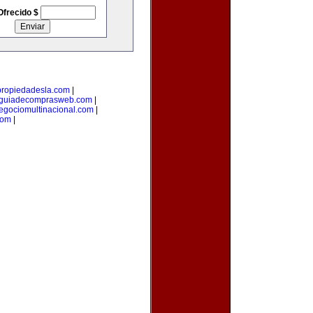
Ofrecido $
propiedadesla.com
|
guiadecomprasweb.com
|
egociomultinacional.com
|
com
|