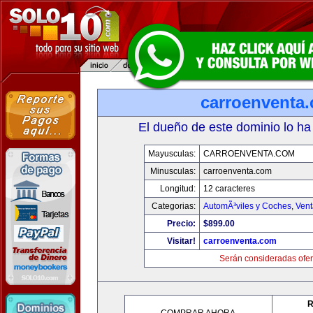
carroenventa
El dueño de este dominio lo ha
Mayusculas:
CARROENVENTA.COM
Minusculas:
carroenventa.com
Longitud:
12 caracteres
Categorias:
AutomÃ³viles y Coches
,
Vent
Precio:
$899.00
Visitar!
carroenventa.com
Serán consideradas ofer
R