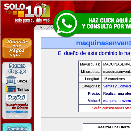
maquinasenven
El dueño de este dominio lo ha
Mayusculas:
MAQUINASENV
Minusculas:
maquinasenvent
Longitud:
15 caracteres
Categorias:
Ventas y Comerci
Precio:
Realizar una ofe
Visitar!
maquinasenven
Serán consideradas ofer
Realizar una Oferta