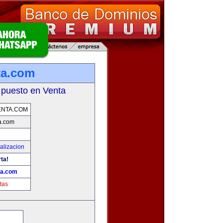
ta.com
 puesto en Venta
ENTA.COM
a.com
alizacion
rta!
ta.com
tas