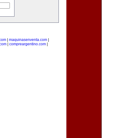
.com
|
maquinasenventa.com
|
.com
|
compreargentino.com
|