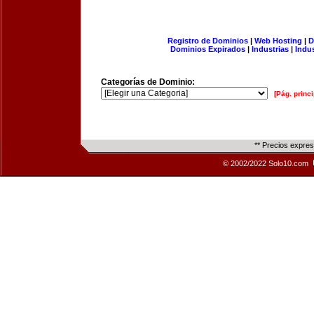
Registro de Dominios
|
Web Hosting
|
D
Dominios Expirados
|
Industrias
|
Indu
Categorías de Dominio:
[Pág. princi
** Precios expre
© 2002/2022 Solo10.com