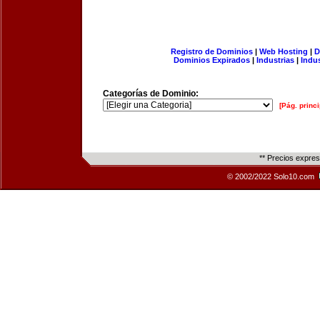
Registro de Dominios
|
Web Hosting
|
D
Dominios Expirados
|
Industrias
|
Indu
Categorías de Dominio:
[Pág. princi
** Precios expre
© 2002/2022 Solo10.com