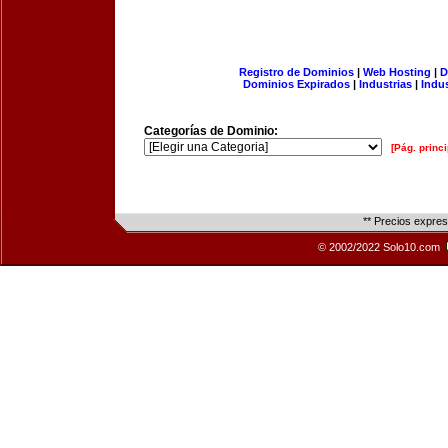
Registro de Dominios
|
Web Hosting
|
D
Dominios Expirados
|
Industrias
|
Indu
Categorías de Dominio:
[Pág. princi
** Precios expre
© 2002/2022 Solo10.com