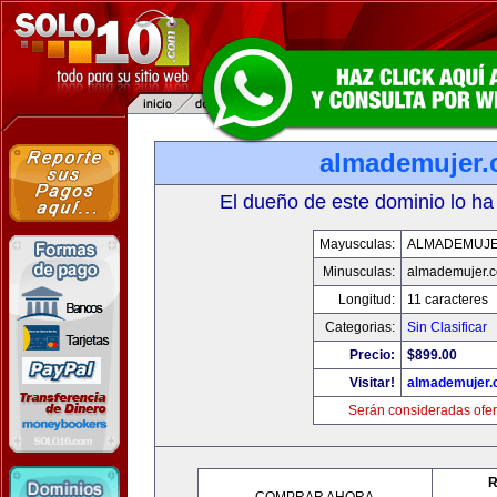
almademujer
El dueño de este dominio lo ha
Mayusculas:
ALMADEMUJ
Minusculas:
almademujer.
Longitud:
11 caracteres
Categorias:
Sin Clasificar
Precio:
$899.00
Visitar!
almademujer
Serán consideradas ofer
R