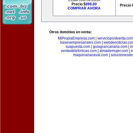
COMPRAR AHORA
Precio $
899.00
Precio 
COMPRAR AHORA
Otros dominios en venta:
MiPropiaEmpresa.com
|
serviciopostventa.co
basesempresariales.com
|
webdenoticias.co
suapuesta.com
|
guiagrancanaria.com
|
m
ventastelefonicas.com
|
almademujer.com
|
e
maquinarianaval.com
|
solucionesde