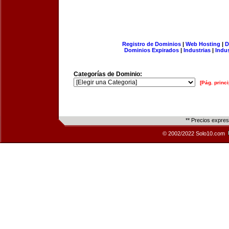
Registro de Dominios
|
Web Hosting
|
D
Dominios Expirados
|
Industrias
|
Indu
Categorías de Dominio:
[Pág. princi
** Precios expre
© 2002/2022 Solo10.com