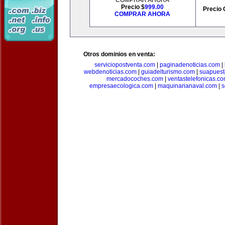
COMPRAR AHORA
Precio $
999.00
Precio 
COMPRAR AHORA
Otros dominios en venta:
serviciopostventa.com
|
paginadenoticias.com
|
webdenoticias.com
|
guiadelturismo.com
|
suapues
mercadocoches.com
|
ventastelefonicas.c
empresaecologica.com
|
maquinarianaval.com
|
s