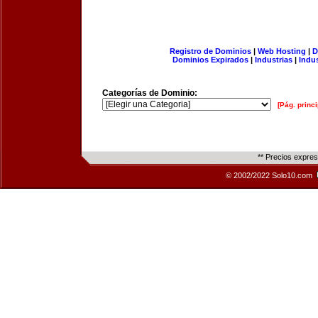
Registro de Dominios
|
Web Hosting
|
D
Dominios Expirados
|
Industrias
|
Indu
Categorías de Dominio:
[Pág. princi
** Precios expre
© 2002/2022 Solo10.com