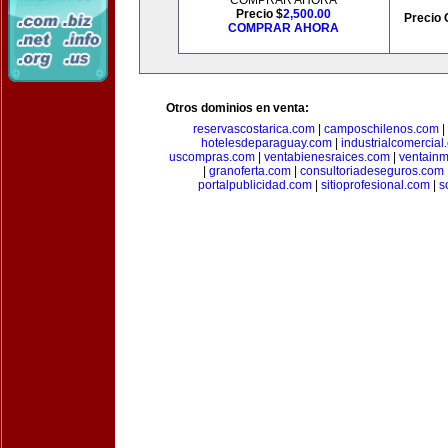
COMPRAR AHORA
Precio $
2,500.00
Precio 
COMPRAR AHORA
Otros dominios en venta:
reservascostarica.com
|
camposchilenos.com
|
hotelesdeparaguay.com
|
industrialcomercial
uscompras.com
|
ventabienesraices.com
|
ventain
|
granoferta.com
|
consultoriadeseguros.com
portalpublicidad.com
|
sitioprofesional.com
|
s