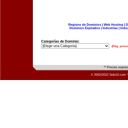
Registro de Dominios
|
Web Hosting
|
D
Dominios Expirados
|
Industrias
|
Indu
Categorías de Dominio:
[Pág. princi
** Precios expre
© 2002/2022 Solo10.com