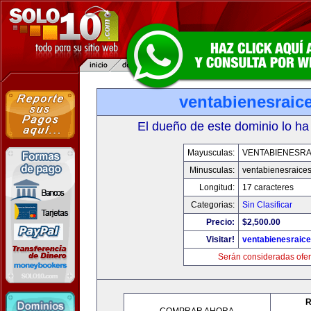
ventabienesraic
El dueño de este dominio lo ha
Mayusculas:
VENTABIENESRA
Minusculas:
ventabienesraice
Longitud:
17 caracteres
Categorias:
Sin Clasificar
Precio:
$2,500.00
Visitar!
ventabienesraic
Serán consideradas ofer
R