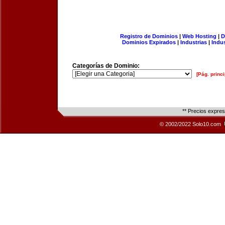
Registro de Dominios
|
Web Hosting
|
D
Dominios Expirados
|
Industrias
|
Indu
Categorías de Dominio:
[Pág. princi
** Precios expre
© 2002/2022 Solo10.com