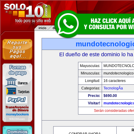
mundotecnologi
El dueño de este dominio lo ha
Mayusculas:
MUNDOTECNOLO
Minusculas:
mundotecnologico
Longitud:
16 caracteres
Categorias:
TecnologÃ­a
Precio:
$690.00
Visitar!
mundotecnologic
Serán consideradas ofer
R