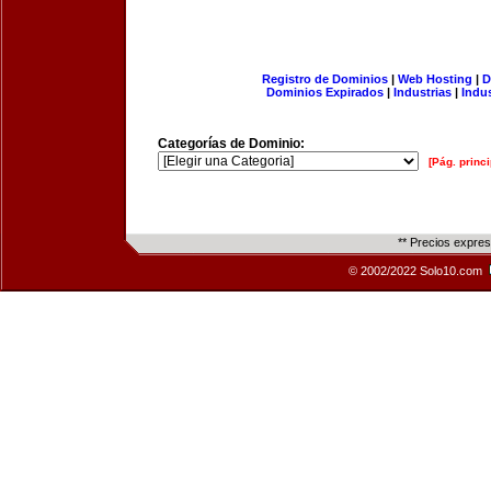
Registro de Dominios
|
Web Hosting
|
D
Dominios Expirados
|
Industrias
|
Indu
Categorías de Dominio:
[Pág. princi
** Precios expre
© 2002/2022 Solo10.com