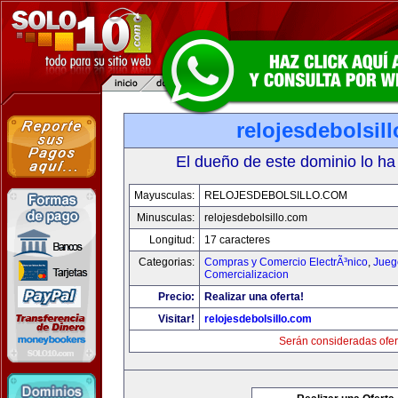
relojesdebolsil
El dueño de este dominio lo ha
Mayusculas:
RELOJESDEBOLSILLO.COM
Minusculas:
relojesdebolsillo.com
Longitud:
17 caracteres
Categorias:
Compras y Comercio ElectrÃ³nico
,
Jueg
Comercializacion
Precio:
Realizar una oferta!
Visitar!
relojesdebolsillo.com
Serán consideradas ofer