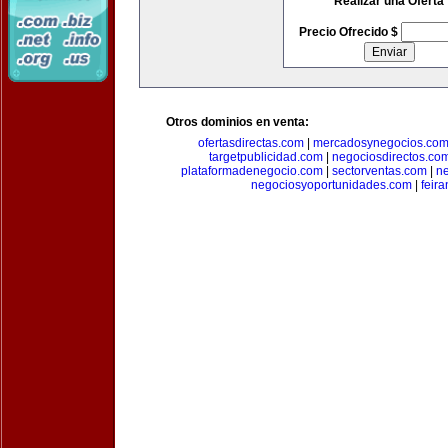
Realizar una Oferta
Precio Ofrecido $
Otros dominios en venta:
ofertasdirectas.com
|
mercadosynegocios.co
targetpublicidad.com
|
negociosdirectos.co
plataformadenegocio.com
|
sectorventas.com
|
ne
negociosyoportunidades.com
|
feir