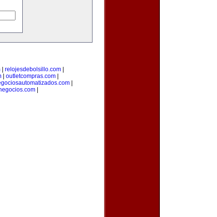
m
|
relojesdebolsillo.com
|
m
|
outletcompras.com
|
gociosautomatizados.com
|
anegocios.com
|